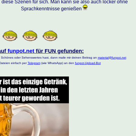
 diese Szenen für sich. Man kann sie also auch locker ohne
Sprachkenntnisse genießen
auf
funpot.net
für FUN gefunden:
 Schönes oder Sehenswertes hast, dann maile mir deinen Beitrag an
material@funpot.net
ateien einfach per
Telegram
(wie WhatsApp) an den
funpot-Upload-Bot