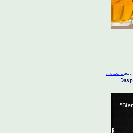
Online-Video
-Datei
Das p