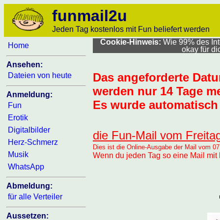
funmail2u
Jeden Tag kostenlos mit Fun beliefert werden
Cookie-Hinweis:
Wie 99% des Inte
Home
okay für d
Ansehen:
Das angeforderte Dat
Dateien von heute
werden nur 14 Tage me
Anmeldung:
Es wurde automatisch 
Fun
Erotik
Digitalbilder
die Fun-Mail vom Freita
Herz-Schmerz
Dies ist die Online-Ausgabe der Mail vom 07
Musik
Wenn du jeden Tag so eine Mail mit 
WhatsApp
Abmeldung:
für alle Verteiler
Aussetzen: