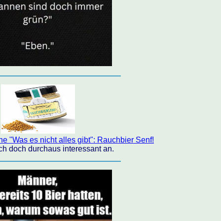
e "Was es nicht alles gibt": Rauchbier Senf!
ich doch durchaus interessant an.