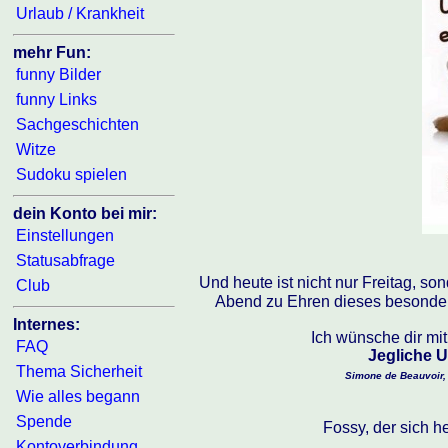
Urlaub / Krankheit
mehr Fun:
funny Bilder
funny Links
Sachgeschichten
Witze
Sudoku spielen
dein Konto bei mir:
Einstellungen
Statusabfrage
Und heute ist nicht nur Freitag, so
Club
Abend zu Ehren dieses besonder
Internes:
Ich wünsche dir mi
FAQ
Jegliche U
Thema Sicherheit
Simone de Beauvoir, 0
Wie alles begann
Spende
Fossy, der sich h
Kontoverbindung