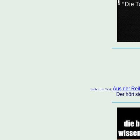
Aus der Reih
Link
zum Text:
Der hört s