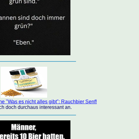
e "Was es nicht alles gibt": Rauchbier Senf!
ich doch durchaus interessant an.