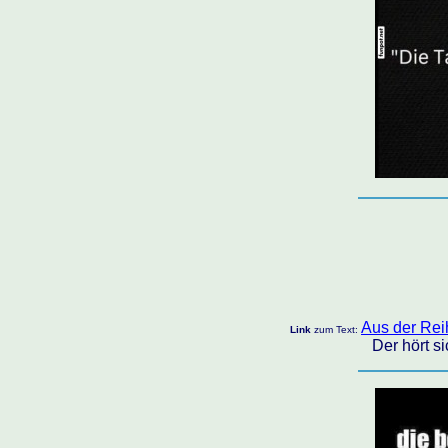
Aus der Reih
Link
zum Text:
Der hört s