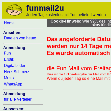
funmail2u
Jeden Tag kostenlos mit Fun beliefert werden
Cookie-Hinweis:
Wie 99% des Inte
Home
okay für d
Ansehen:
Das angeforderte Dat
Dateien von heute
werden nur 14 Tage me
Anmeldung:
Es wurde automatisch 
Fun
Erotik
Digitalbilder
die Fun-Mail vom Freita
Herz-Schmerz
Dies ist die Online-Ausgabe der Mail vom 07
Musik
Wenn du jeden Tag so eine Mail mit 
WhatsApp
Abmeldung:
für alle Verteiler
Aussetzen: