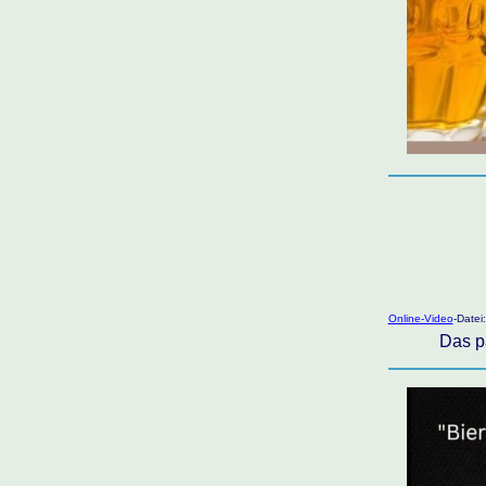
Online-Video
-Datei
Das p